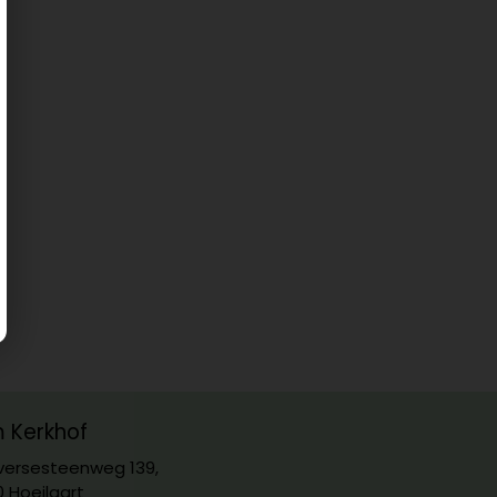
m Kerkhof
ersesteenweg 139,
0 Hoeilaart