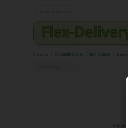
Produits
COMMERCANTS
BIO ATELIER
Épicer
Aucun p