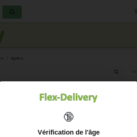
Accueil
L'eau
Lait
Œufs
Jus
So
ie
Apéro
Tri
🔞
Aucun produit défini
Vérification de l'âge
roduit défini dans la catégorie "
COMMERCANTS / Ghost in a 