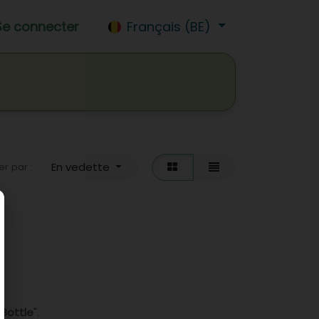
Se connecter
Français (BE)
das
Vins
Beers
Jobs
En vedette
er par :
Bottle
".