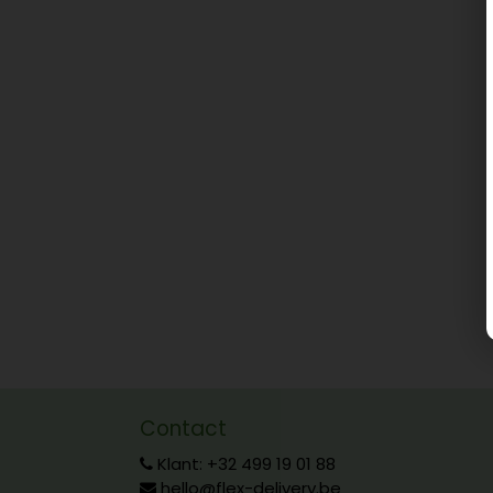
Contact
Klant: +32 499 19 01 88
hello@flex-delivery.be