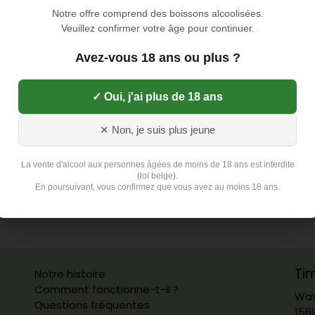
Notre offre comprend des boissons alcoolisées.
Veuillez confirmer votre âge pour continuer.
Avez-vous 18 ans ou plus ?
✓ Oui, j'ai plus de 18 ans
✕ Non, je suis plus jeune
La vente d'alcool aux personnes âgées de moins de 18 ans est interdite
(loi belge).
En poursuivant, vous confirmez que vous avez au moins 18 ans.
Ti
Notre histoire
Comment fonctionne-t-il ?
Wav
Questions fréquentes
156