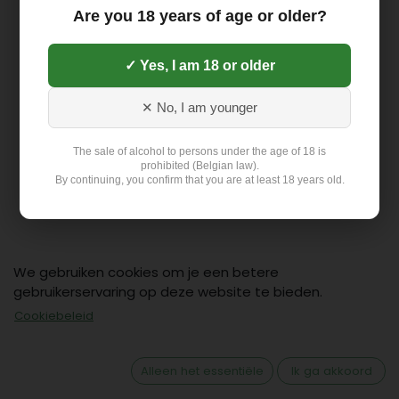
Are you 18 years of age or older?
✓ Yes, I am 18 or older
✕ No, I am younger
The sale of alcohol to persons under the age of 18 is
prohibited (Belgian law).
By continuing, you confirm that you are at least 18 years old.
We gebruiken cookies om je een betere
gebruikerservaring op deze website te bieden.
Contact
Cookiebeleid
Klant: +32 499 19 01 88
hello@flex-delivery.be
Alleen het essentiële
Ik ga akkoord
Flex-Delivery