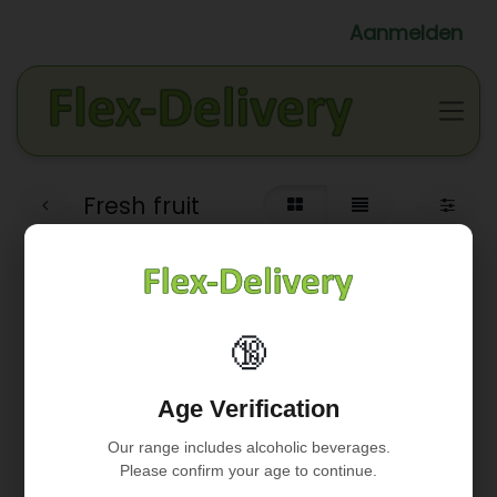
Aanmelden
Fresh fruit
🔞
Geen product gedefinieerd
Age Verification
Geen product gedefinieerd in de categorie "
Grocery /
Onderhoud
".
Our range includes alcoholic beverages.
Please confirm your age to continue.