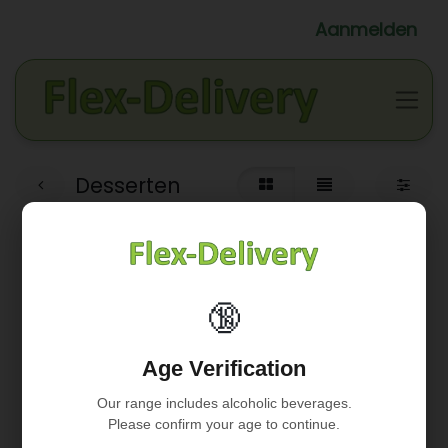
Aanmelden
Desserten
🔞
Geen product gedefinieerd
Age Verification
Geen product gedefinieerd in de categorie "
WINKELS /
BIO ATELIER / Dranken
".
Our range includes alcoholic beverages.
Please confirm your age to continue.