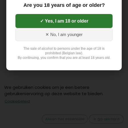
Are you 18 years of age or older?
✓ Yes, I am 18 or older
✕ No, I am younger
The sale of alcohol to persons under the age of 18 is
prohibited (Belgian law).
By continuing, you confirm that you are at least 18 years old.
We gebruiken cookies om je een betere
gebruikerservaring op deze website te bieden.
Contact
Cookiebeleid
Klant: +32 499 19 01 88
hello@flex-delivery.be
Alleen het essentiële
Ik ga akkoord
Flex-Delivery