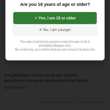
Are you 18 years of age or older?
✓ Yes, I am 18 or older
✕ No, I am younger
The sale of alcohol to persons under the age of 18 is
prohibited (Belgian law).
By continuing, you confirm that you are at least 18 years old.
We gebruiken cookies om je een betere
gebruikerservaring op deze website te bieden.
Cookiebeleid
Contact
Klant: +32 499 19 01 88
Alleen het essentiële
Ik ga akkoord
hello@flex-delivery.be
Flex-Delivery