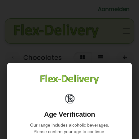
Aanmelden
Chocolates
🔞
Geen product gedefinieerd
Age Verification
Geen product gedefinieerd in de categorie "
WINKELS /
Slagerij Johan & Ria / Patés
".
Our range includes alcoholic beverages.
Please confirm your age to continue.