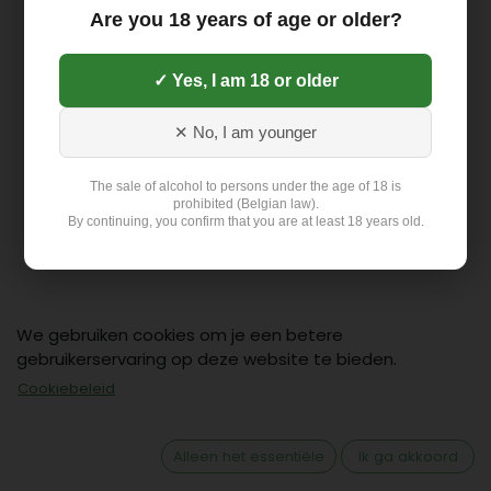
Are you 18 years of age or older?
✓ Yes, I am 18 or older
✕ No, I am younger
The sale of alcohol to persons under the age of 18 is
prohibited (Belgian law).
By continuing, you confirm that you are at least 18 years old.
We gebruiken cookies om je een betere
gebruikerservaring op deze website te bieden.
Contact
Cookiebeleid
Klant: +32 499 19 01 88
hello@flex-delivery.be
Alleen het essentiële
Ik ga akkoord
Flex-Delivery