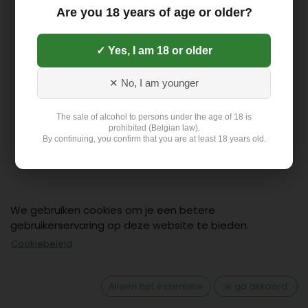
Are you 18 years of age or older?
✓ Yes, I am 18 or older
✕ No, I am younger
The sale of alcohol to persons under the age of 18 is
prohibited (Belgian law).
By continuing, you confirm that you are at least 18 years old.
We gebruiken cookies om je een betere
gebruikerservaring op deze website te bieden.
Contact
Cookiebeleid
Klant: +32 499 19 01 88
hello@flex-delivery.be
Alleen het essentiële
Ik ga akkoord
Flex-Delivery