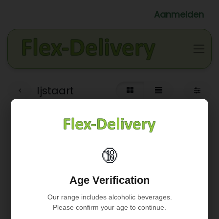
Aanmelden
Ijstaart
🔞
Geen product gedefinieerd
Age Verification
Geen product gedefinieerd in de categorie "
WINKELS /
PUUR / Sea vegetables
".
Our range includes alcoholic beverages.
Please confirm your age to continue.