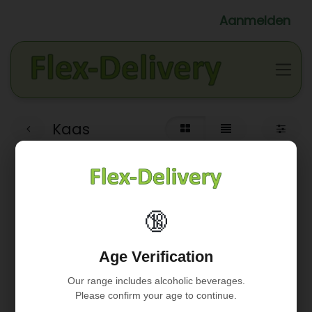
Aanmelden
Kaas
🔞
Geen product gedefinieerd
Age Verification
Geen product gedefinieerd in de categorie "
Zuivel /
Kaas
".
Our range includes alcoholic beverages.
Please confirm your age to continue.