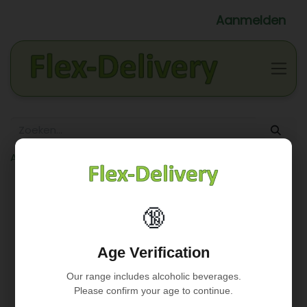
Aanmelden
Alle producten
Coca-Cola (6x1L)
🔞
Age Verification
Our range includes alcoholic beverages.
Please confirm your age to continue.