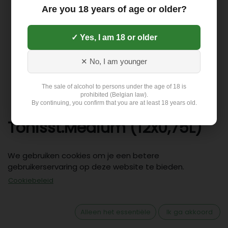
Are you 18 years of age or older?
✓ Yes, I am 18 or older
✕ No, I am younger
The sale of alcohol to persons under the age of 18 is
prohibited (Belgian law).
By continuing, you confirm that you are at least 18 years old.
Tönisst.Medium (12x0,75L)
12,32
€
We gebruiken cookies om je een betere
gebruikerservaring op deze website te bieden.
Cookiebeleid
Alleen het essentiële
Ik ga akkoord
TOEVOEGEN AAN WINKELMANDJE