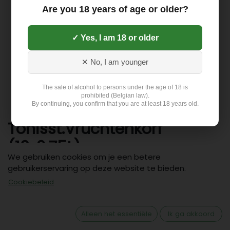
Are you 18 years of age or older?
✓ Yes, I am 18 or older
✕ No, I am younger
The sale of alcohol to persons under the age of 18 is
prohibited (Belgian law).
By continuing, you confirm that you are at least 18 years old.
Tönisst.Vruchtenkorf
(12x0,75L)
We gebruiken cookies om je een betere
gebruikerservaring op deze website te bieden.
25,08
€
Cookiebeleid
Alleen het essentiële
Ik ga akkoord