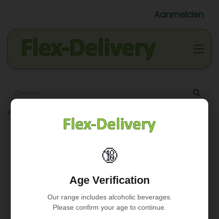
Aanmelden
Alle producten
Tönisst.Vruchtenkorf (12x0,75L)
🔞
Age Verification
Our range includes alcoholic beverages.
Please confirm your age to continue.